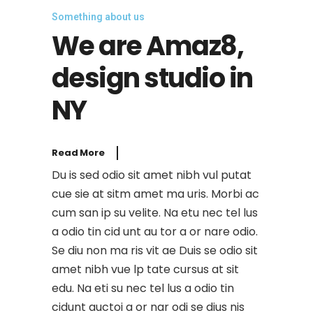
Something about us
We are Amaz8,
design studio in
NY
Read More
Du is sed odio sit amet nibh vul putat
cue sie at sitm amet ma uris. Morbi ac
cum san ip su velite. Na etu nec tel lus
a odio tin cid unt au tor a or nare odio.
Se diu non ma ris vit ae Duis se odio sit
amet nibh vue lp tate cursus at sit
edu. Na eti su nec tel lus a odio tin
cidunt auctoi a or nar odi se dius nis