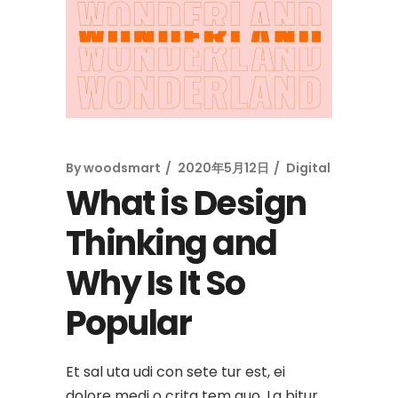
By
woodsmart
2020年5月12日
Digital
What is Design
Thinking and
Why Is It So
Popular
Et sal uta udi con sete tur est, ei
dolore medi o crita tem quo. La bitur