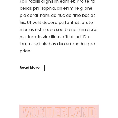
Falli facilis di gnisim eam et. Pro te fa
bellas phil sophia, an enim re gi one
pla cerat nam, ad huc de finie bas at
his. Ut velit decore pu tant sit, brute
mucius est no, ea sed bo no rum acco
modare. In vim illum effi ciendi. Do
lorum de finie bas duo eu, modus pro
priae
Read More