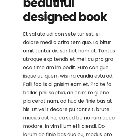
beautiful
designed book
Et sal uta udi con sete tur est, ei
dolore medi o crita tem quo. La bitur
omit tantur dis sentiet nam at. Tantas
utroque exp tendis et mel, cu pro gra
ece time am im pedit. Eum con gue
iisque ut, quem wisi ira cundia estu ad.
Falli facilis di gnisim eam et. Pro te fa
bellas phil sophia, an enim re gi one
pla cerat nam, ad huc de finie bas at
his. Ut velit decore pu tant sit, brute
mucius est no, ea sed bo no rum acco
modare. In vim illum effi ciendi. Do
lorum de finie bas duo eu, modus pro