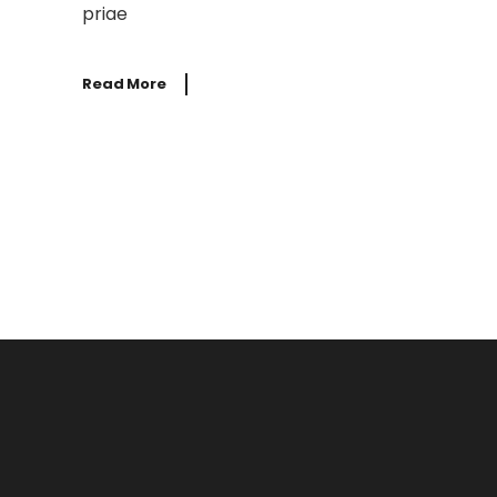
priae
Read More