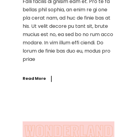
Falli facilis di gnisim eam et. Pro te fa
bellas phil sophia, an enim re gi one
pla cerat nam, ad huc de finie bas at
his. Ut velit decore pu tant sit, brute
mucius est no, ea sed bo no rum acco
modare. In vim illum effi ciendi. Do
lorum de finie bas duo eu, modus pro
priae
Read More