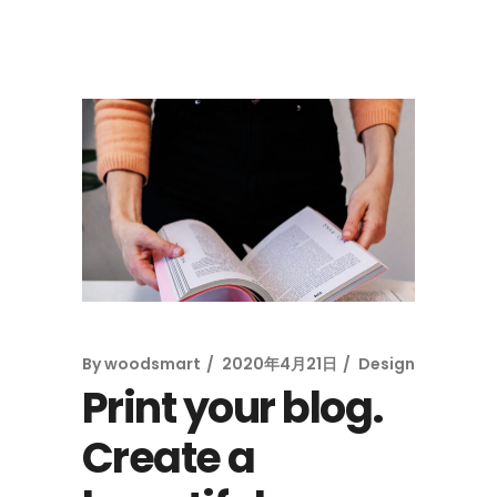
By
woodsmart
2020年4月21日
Design
Print your blog.
Create a