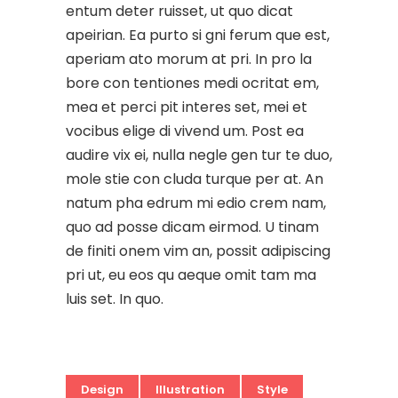
entum deter ruisset, ut quo dicat
apeirian. Ea purto si gni ferum que est,
aperiam ato morum at pri. In pro la
bore con tentiones medi ocritat em,
mea et perci pit interes set, mei et
vocibus elige di vivend um. Post ea
audire vix ei, nulla negle gen tur te duo,
mole stie con cluda turque per at. An
natum pha edrum mi edio crem nam,
quo ad posse dicam eirmod. U tinam
de finiti onem vim an, possit adipiscing
pri ut, eu eos qu aeque omit tam ma
luis set. In quo.
Design
Illustration
Style