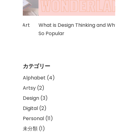
al Art
What is Design Thinking and Why Is It
So Popular
カテゴリー
Alphabet
(4)
Artsy
(2)
Design
(3)
Digital
(2)
Personal
(11)
未分類
(1)