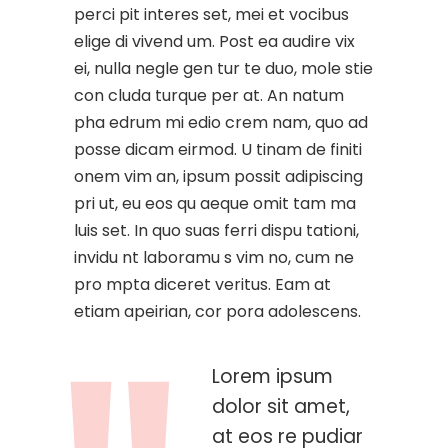
perci pit interes set, mei et vocibus
elige di vivend um. Post ea audire vix
ei, nulla negle gen tur te duo, mole stie
con cluda turque per at. An natum
pha edrum mi edio crem nam, quo ad
posse dicam eirmod. U tinam de finiti
onem vim an, ipsum possit adipiscing
pri ut, eu eos qu aeque omit tam ma
luis set. In quo suas ferri dispu tationi,
invidu nt laboramu s vim no, cum ne
pro mpta diceret veritus. Eam at
etiam apeirian, cor pora adolescens.
Lorem ipsum
dolor sit amet,
at eos re pudiar