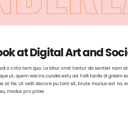
ok at Digital Art and Soc
medi o crita tem quo. La bitur omit tantur dis sentiet nam 
e ut, quem wisi ira cundia estu ad. Falli facilis di gnisim e
as at his. Ut velit decore pu tant sit, brute mucius est no
o eu, modus pro priae