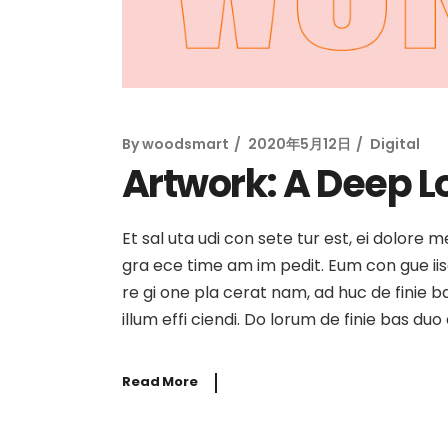
By
woodsmart
2020年5月12日
Digital
Artwork: A Deep Lo
Et sal uta udi con sete tur est, ei dolore 
gra ece time am im pedit. Eum con gue iisqu
re gi one pla cerat nam, ad huc de finie b
illum effi ciendi. Do lorum de finie bas du
Read More