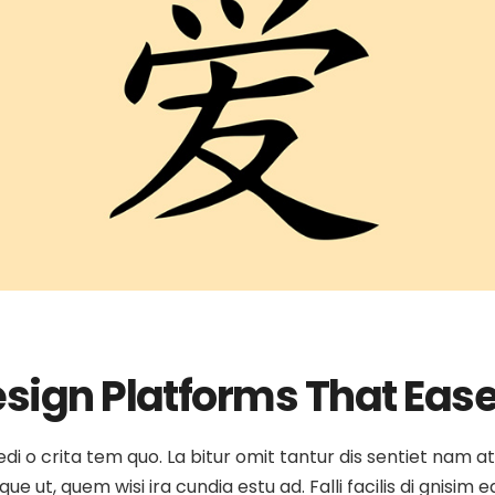
esign Platforms That Eas
medi o crita tem quo. La bitur omit tantur dis sentiet nam 
e ut, quem wisi ira cundia estu ad. Falli facilis di gnisim e