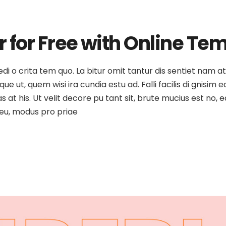
 for Free with Online Te
medi o crita tem quo. La bitur omit tantur dis sentiet nam 
e ut, quem wisi ira cundia estu ad. Falli facilis di gnisim e
as at his. Ut velit decore pu tant sit, brute mucius est no
o eu, modus pro priae