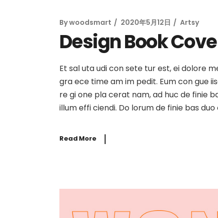
By
woodsmart
2020年5月12日
Artsy
Design Book Cover
Et sal uta udi con sete tur est, ei dolore 
gra ece time am im pedit. Eum con gue iisqu
re gi one pla cerat nam, ad huc de finie b
illum effi ciendi. Do lorum de finie bas du
Read More