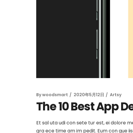
By
woodsmart
2020年5月12日
Artsy
The 10 Best App D
Et sal uta udi con sete tur est, ei dolore 
gra ece time am im pedit. Eum con gue iisqu