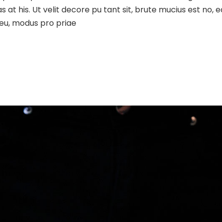
as at his. Ut velit decore pu tant sit, brute mucius est no
o eu, modus pro priae