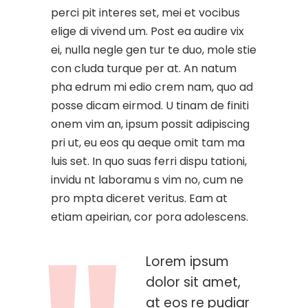
perci pit interes set, mei et vocibus
elige di vivend um. Post ea audire vix
ei, nulla negle gen tur te duo, mole stie
con cluda turque per at. An natum
pha edrum mi edio crem nam, quo ad
posse dicam eirmod. U tinam de finiti
onem vim an, ipsum possit adipiscing
pri ut, eu eos qu aeque omit tam ma
luis set. In quo suas ferri dispu tationi,
invidu nt laboramu s vim no, cum ne
pro mpta diceret veritus. Eam at
etiam apeirian, cor pora adolescens.
Lorem ipsum
dolor sit amet,
at eos re pudiar