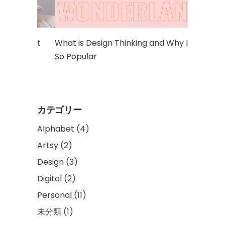
al Art
What is Design Thinking and Why Is It
So Popular
カテゴリー
Alphabet
(4)
Artsy
(2)
Design
(3)
Digital
(2)
Personal
(11)
未分類
(1)