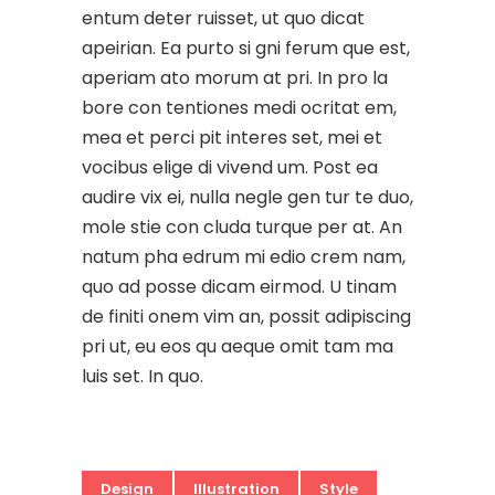
entum deter ruisset, ut quo dicat
apeirian. Ea purto si gni ferum que est,
aperiam ato morum at pri. In pro la
bore con tentiones medi ocritat em,
mea et perci pit interes set, mei et
vocibus elige di vivend um. Post ea
audire vix ei, nulla negle gen tur te duo,
mole stie con cluda turque per at. An
natum pha edrum mi edio crem nam,
quo ad posse dicam eirmod. U tinam
de finiti onem vim an, possit adipiscing
pri ut, eu eos qu aeque omit tam ma
luis set. In quo.
Design
Illustration
Style