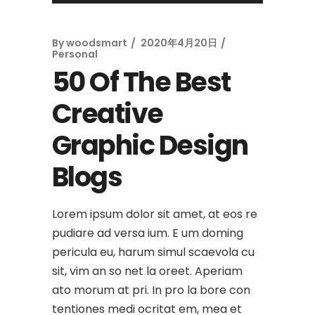
プ
レ
By
woodsmart
2020年4月20日
ー
Personal
ヤ
50 Of The Best
ー
Creative
Graphic Design
Blogs
Lorem ipsum dolor sit amet, at eos re
pudiare ad versa ium. E um doming
pericula eu, harum simul scaevola cu
sit, vim an so net la oreet. Aperiam
ato morum at pri. In pro la bore con
tentiones medi ocritat em, mea et